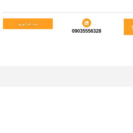
د
ثبت نام | ورود
09035556328
ید
لری