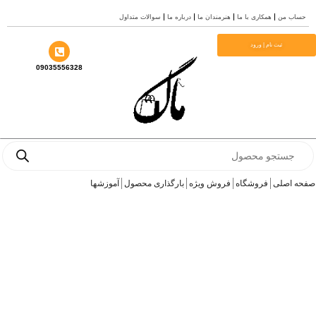
رش
حساب من
همکاری با ما
هنرمندان ما
درباره ما
سوالات متداول
ه
حتوا
ثبت نام | ورود
09035556328
Products
search
صفحه اصلی
فروشگاه
فروش ویژه
بارگذاری محصول
آموزشها
Become an Affiliate