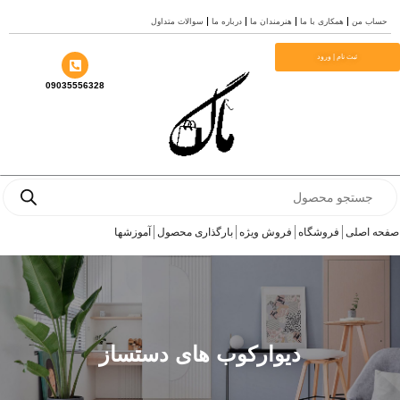
رش
حساب من
همکاری با ما
هنرمندان ما
درباره ما
سوالات متداول
ه
حتوا
ثبت نام | ورود
09035556328
Products
search
صفحه اصلی
فروشگاه
فروش ویژه
بارگذاری محصول
آموزشها
دیوارکوب های دستساز