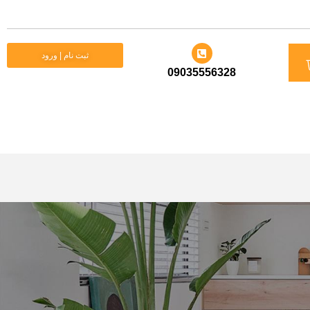
د
ثبت نام | ورود
09035556328
ید