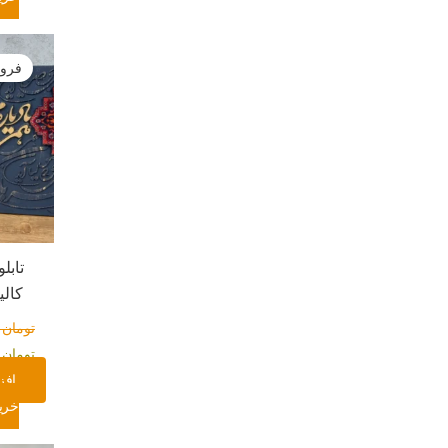
قیمت
اصلی:
فروش
ت
بود.
تابل
کالی
تومان
۰
تومان
۰
افز
خری