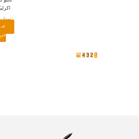
اکرلی
تومان
۰
افز
خری
←
4
3
2
1