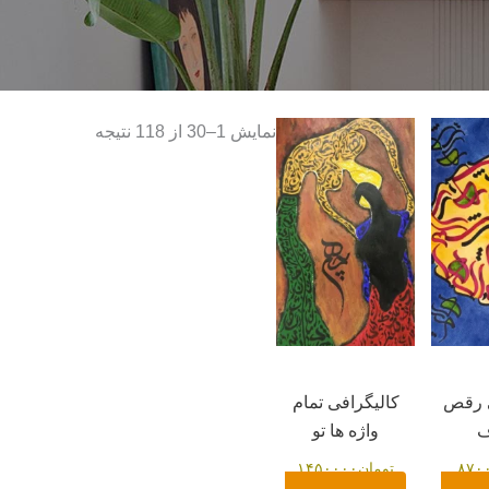
Sorted
نمایش 1–30 از 118 نتیجه
by
latest
ی رقص
کالیگرافی تمام
واژه ها تو
۸۷۰
تومان
۱۴۵۰۰۰۰