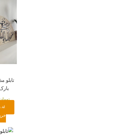
تابلو مذ
بارک 
تومان
افز
خری