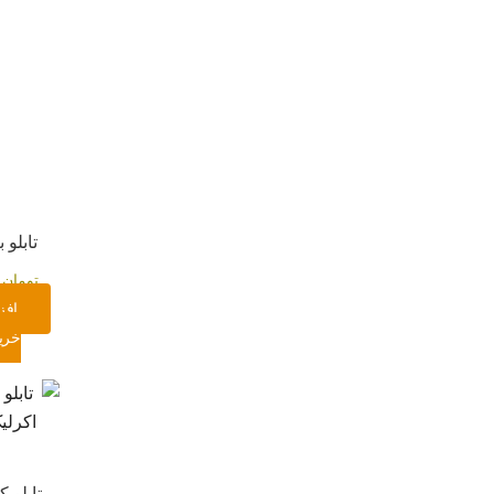
تابلو 
تومان
۰
افز
خری
تابلو ک