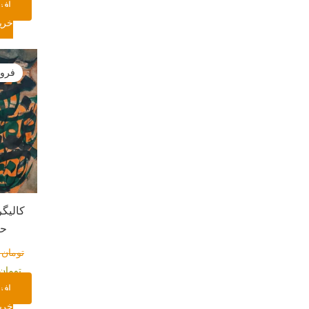
افز
خری
قیمت
اصلی:
فروش
بود.
کالیگ
حی
تومان
۰
تومان
افز
خری