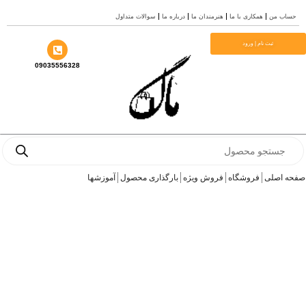
رش
حساب من
همکاری با ما
هنرمندان ما
درباره ما
سوالات متداول
ه
حتوا
ثبت نام | ورود
09035556328
Products
search
صفحه اصلی
فروشگاه
فروش ویژه
بارگذاری محصول
آموزشها
برند سمی