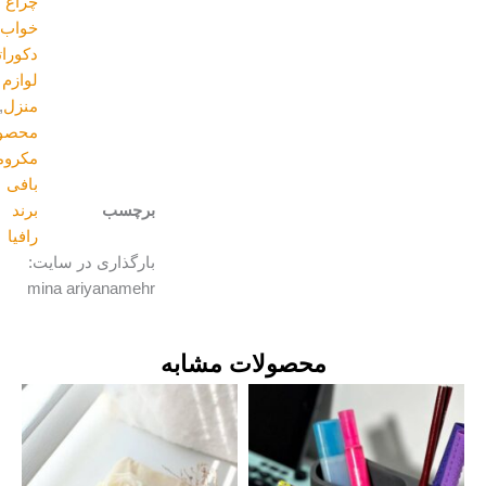
چراغ
خواب
,
دکوراتیو و
لوازم
منزل
,
محصولات
مکرومه
بافی
برچسب
برند
رافیا
بارگذاری در سایت:
mina ariyanamehr
محصولات مشابه