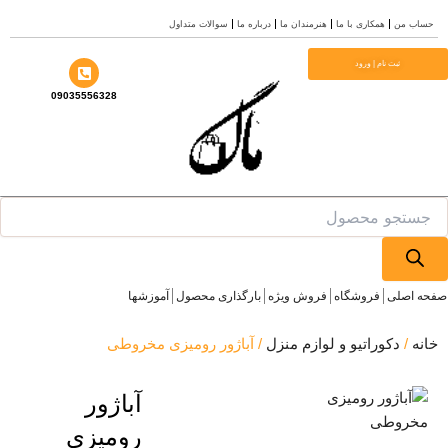
ب من
همکاری با ما
هنرمندان ما
درباره ما
سوالات متداول
ا
ثبت نام | ورود
09035556328
Prod
se
 اصلی
فروشگاه
فروش ویژه
بارگذاری محصول
آموزشها
ه
/
دکوراتیو و لوازم منزل
/ آباژور رومیزی مخروطی
آباژور
رومیزی