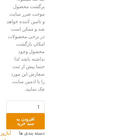
برگشت محصول
موجب ضرر سایت
و تامین کننده خواهد
شد و ممکن است
در برخی محصولات
امکان بازگشت
محصول وجود
نداشته باشد لذا
حتما پیش از ثبت
سفارش این مورد
را با ادمین سایت
چک نمایید.
آباژور
رومیزی
مخروطی
افزودن به
عدد
سبد خرید
دسته بندی ها
آباژور و