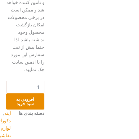
و تامین کننده خواهد
شد و ممکن است
در برخی محصولات
امکان بازگشت
محصول وجود
نداشته باشد لذا
حتما پیش از ثبت
سفارش این مورد
را با ادمین سایت
چک نمایید.
آینه
آنتیک
کالیگرافی
افزودن به
عدد
سبد خرید
دسته بندی ها
آینه
,
دکوراتیو و
لوازم منزل
,
نقاشی روی