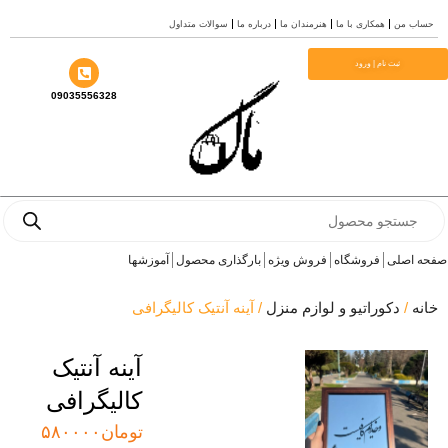
من
همکاری با ما
هنرمندان ما
درباره ما
سوالات متداول
ثبت نام | ورود
09035556328
Pro
s
صلی
فروشگاه
فروش ویژه
بارگذاری محصول
آموزشها
دکوراتیو و لوازم منزل
/ آینه آنتیک کالیگرافی
آینه آنتیک
کالیگرافی
تومان
۵۸۰۰۰۰