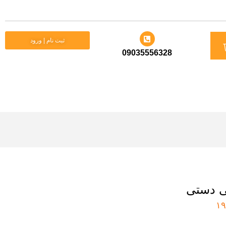
د
ثبت نام | ورود
09035556328
ید
ی دستی
۱۹