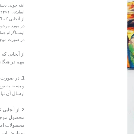
آینه چوبی دست
ابعاد:۱۰.۵×۲۴ قابل سفارش در ابعاد و رنگ‌بندی و طرح دلخواه
از آنجایی که 
در مورد موجود
اینستاگرام هما
در صورت موجود نبودن
از آنجایی که
مهم در هنگا
1.
در صورت م
و بسته به ن
ارسال آن نیا
2.
از آنجایی
محصول موجب 
محصولات امک
سفارش این مو