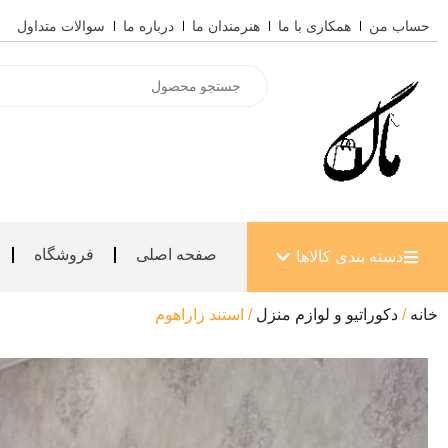
رش
حساب من
همکاری با ما
هنرمندان ما
درباره ما
سوالات متداول
ه
حتوا
Products
search
باز کردن دسته بندی کالاها
صفحه اصلی
فروشگاه
دسته بندی کالاها
خانه
/
دکوراتیو و لوازم منزل
/ استند زاراهوم