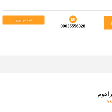
د
ثبت نام | ورود
09035556328
ید
راهوم
۷۸