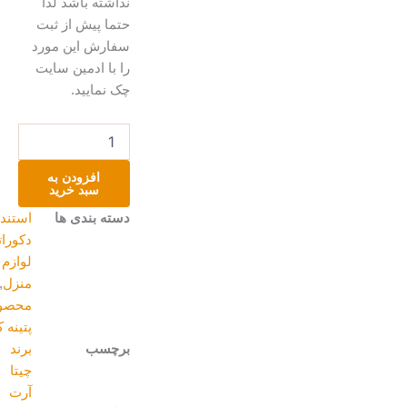
نداشته باشد لذا
حتما پیش از ثبت
سفارش این مورد
را با ادمین سایت
چک نمایید.
استند
پر
عدد
افزودن به
سبد خرید
دسته بندی ها
استند
,
دکوراتیو و
لوازم
منزل
,
محصولات
پتینه کاری
برچسب
برند
چیتا
آرت