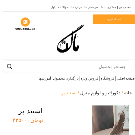
ب من
همکاری با ما
هنرمندان ما
درباره ما
سوالات متداول
ا
ثبت نام | ورود
09035556328
Prod
se
 اصلی
فروشگاه
فروش ویژه
بارگذاری محصول
آموزشها
ه
/
دکوراتیو و لوازم منزل
/ استند پر
استند پر
تومان
۴۲۵۰۰۰