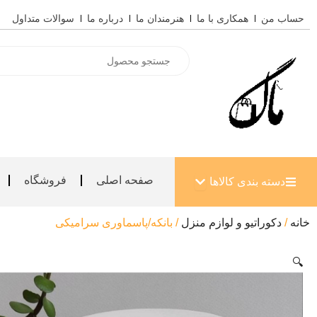
رش
حساب من
همکاری با ما
هنرمندان ما
درباره ما
سوالات متداول
ه
حتوا
Products
search
باز کردن دسته بندی کالاها
صفحه اصلی
فروشگاه
دسته بندی کالاها
خانه
/
دکوراتیو و لوازم منزل
/ بانکه/پاسماوری سرامیکی
🔍