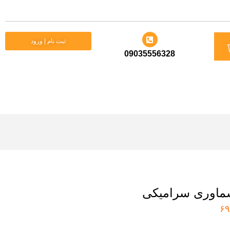
د
ثبت نام | ورود
09035556328
ید
سماوری سرامیکی
۶۹