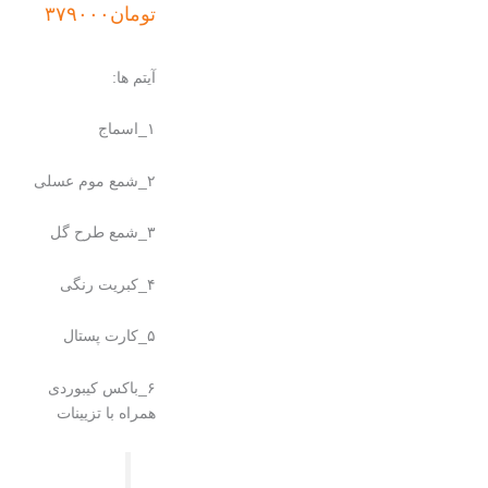
اصلی:
فعلی:
تومان
۳۷۹۰۰۰
تومان۳۹۹۰۰۰
تومان۳۷۹۰۰۰.
بود.
آیتم ها:
۱_اسماج
۲_شمع موم عسلی
۳_شمع طرح گل
۴_کبریت رنگی
۵_کارت پستال
۶_باکس کیبوردی
همراه با تزیینات