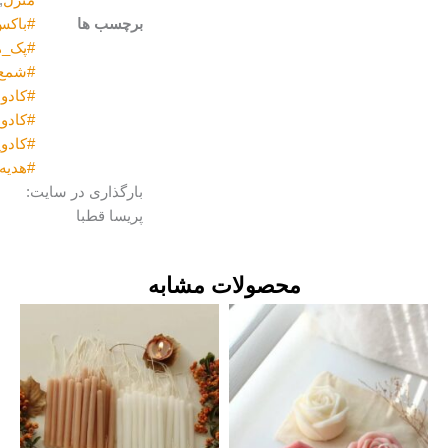
منزل
,
شمع
برچسب ها
#باکس_کادو
,
#پک_هدیه
,
#شمع
,
#کادو
,
#کادو_تولد
,
#کادویی
,
#هدیه
بارگذاری در سایت:
پریسا قطبا
محصولات مشابه