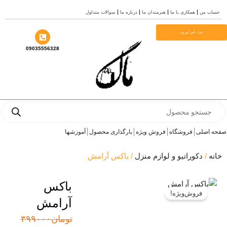
ن
همکاری با ما
هنرمندان ما
درباره ما
سوالات متداول
ثبت نام | ورود
09035556328
P
لی
فروشگاه
فروش ویژه
بارگذاری محصول
آموزشها
دکوراتیو و لوازم منزل
/ باکس آرامش
باکس
فروش‌ویژه!
آرامش
قیمت
قیمت
تومان
۳۹۹۰۰۰