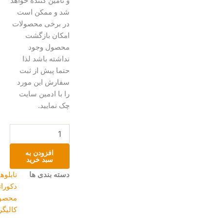
و تامین کننده خواهد
شد و ممکن است
در برخی محصولات
امکان بازگشت
محصول وجود
نداشته باشد لذا
حتما پیش از ثبت
سفارش این مورد
را با ادمین سایت
چک نمایید.
تابلو
برگ
سبز
افزودن به
عدد
سبد خرید
دسته بندی ها
تابلوهای
دکوراتیو
,
محصولات
کالیگرافی