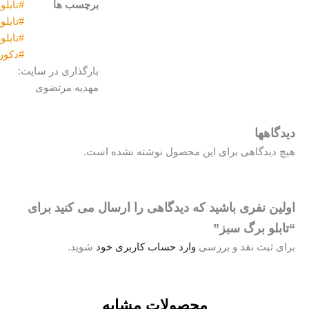
برچسب ها
#تابلو_دکوراتیو#اکرولیک#ماگالری
,
#تابلو_نقاشی
,
#تابلو_نقاشی_خاص
,
#دکوراسیون_داخلی
بارگذاری در سایت:
مهدیه مرتضوی
حصول نوشته نشده است.
دیدگاهی را ارسال می کنید برای
رد حساب کاربری خود
شوید.
ولات مشابه