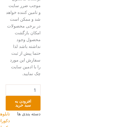
موجب ضرر سایت
و تامین کننده خواهد
شد و ممکن است
در برخی محصولات
امکان بازگشت
محصول وجود
نداشته باشد لذا
حتما پیش از ثبت
سفارش این مورد
را با ادمین سایت
چک نمایید.
تابلو
دار
قالی
افزودن به
عدد
سبد خرید
دسته بندی ها
تابلوهای
دکوراتیو
,