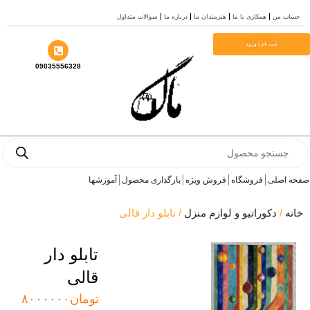
ش
ساب من
همکاری با ما
هنرمندان ما
درباره ما
سوالات متداول
وا
ثبت نام | ورود
09035556328
Produ
sea
ه اصلی
فروشگاه
فروش ویژه
بارگذاری محصول
آموزشها
نه
/
دکوراتیو و لوازم منزل
/ تابلو دار قالی
تابلو دار
قالی
تومان
۸۰۰۰۰۰۰