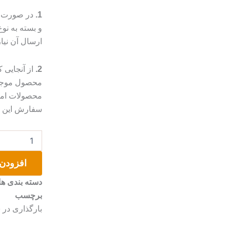
1.
در صورت م
و بسته به ن
ارسال آن نیا
2.
از آنجایی
محصول موجب 
محصولات امک
سفارش این مو
تابلو
دخترک
عدد
افزودن 
دسته بندی ها
برچسب
بارگذاری در 