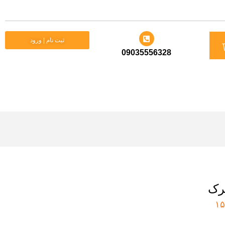
د
ثبت نام | ورود
09035556328
ید
ترک
۱۵