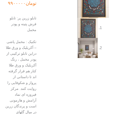
اصلی:
فعلی:
تومان
۹۹۰۰۰۰۰
تومان۱۲۳۷۵۰۰۰
تومان۹۹۰۰۰۰۰.
بود.
تابلو زرین پر: تابلو
فرش پتینه و پودر
مخمل
تکنیک : مخمل پاشی
– آکریلیک و ورق طلا
دراین تابلو ترکیبی از
پودر مخمل ، رنگ
آکریلیک و ورق طلا
کنار هم قرار گرفته
اند تا داستانی از
پرواز و شکوفایی را
روایت کنند. مرکز
فیروزه ای نماد
آرامش و هارمونی
است و پرندگان زرین
در میال گلهای