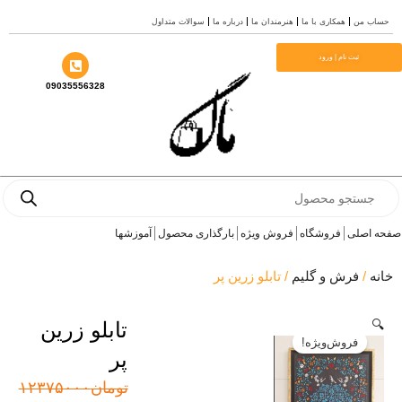
سوالات متداول
درباره ما
هنرمندان ما
همکاری با ما
حساب
م
ثبت نام | ورود
09035556328
Prod
se
آموزشها
بارگذاری محصول
فروش ویژه
فروشگاه
صفحه 
/ تابلو زرین پر
فرش و گلیم
/
خ
تابلو زرین

فروش‌ویژه!
پر
قیمت
قیمت
۱۲۳۷۵۰۰۰
تومان