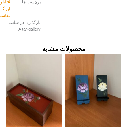
برچسب ها
#تابلو_نقاشی
,
آبرنگ
,
برند آیتار
,
نقاشی_مینیمال
بارگذاری در سایت:
Aitar-gallery
محصولات مشابه