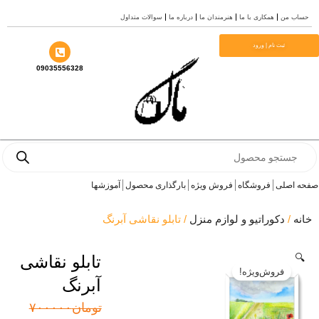
مکاری با ما
هنرمندان ما
درباره ما
سوالات متداول
م | ورود
09035556328
فروشگاه
فروش ویژه
بارگذاری محصول
آموزشها
راتیو و لوازم منزل
/ تابلو نقاشی آبرنگ
تابلو نقاشی
ش‌ویژه!
آبرنگ
قیمت
قیمت
تومان
۷۰۰۰۰۰