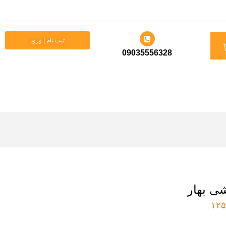
د
ثبت نام | ورود
09035556328
ید
شی بهار
۱۲۵