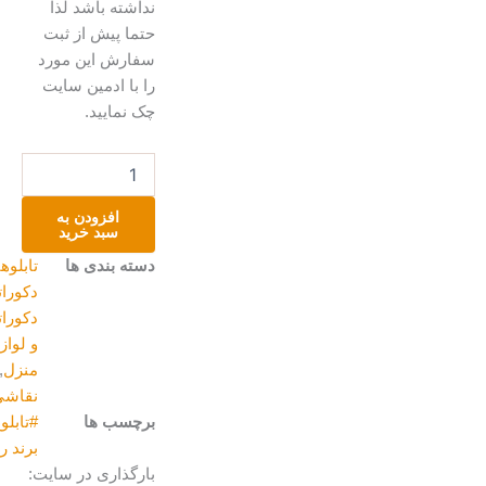
نداشته باشد لذا
حتما پیش از ثبت
سفارش این مورد
را با ادمین سایت
چک نمایید.
تابلو
نقاشی
عدد
افزودن به
سبد خرید
دسته بندی ها
تابلوهای
دکوراتیو
,
دکوراتیو
و لوازم
منزل
,
نقاشی
برچسب ها
#تابلو_دکوراتیو#اکرولیک#ماگالری
,
برند رنگیزه
بارگذاری در سایت: