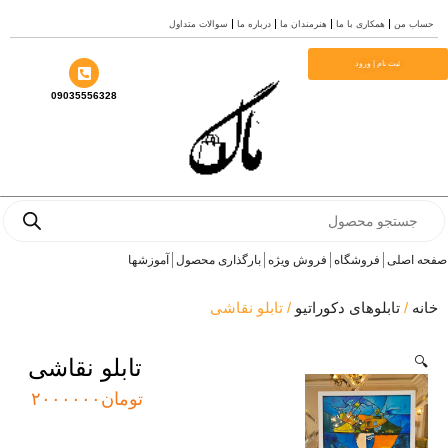
سوالات متداول
درباره ما
هنرمندان ما
همکاری با ما
حساب
م
ثبت نام | ورود
09035556328
Prod
se
آموزشها
بارگذاری محصول
فروش ویژه
فروشگاه
صفحه 
/ تابلو نقاشی
تابلوهای دکوراتیو
/
خ
تابلو نقاشی

۲۰۰۰۰۰۰
تومان