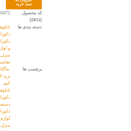
سبد خرید
کد محصول
A203872
(SKU)
دسته بندی ها
تابلوهای
دکوراتیو
,
دکوراتیو
و لوازم
منزل
,
نقاشی
برچسب ها
ماگالری
,
برند کیم
کیم
,
تابلوهای
دکوراتیو
,
دستسازه
,
دکوراتیو و
لوازم
منزل
,