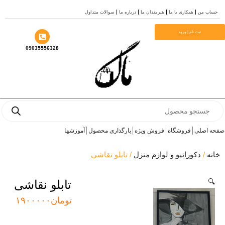
سوالات متداول
درباره ما
هنرمندان ما
همکاری با ما
حساب
م
ثبت نام | ورود
09035556328
Prod
se
آموزشها
بارگذاری محصول
فروش ویژه
فروشگاه
صفحه 
/ تابلو نقاشی
دکوراتیو و لوازم منزل
/
خ
تابلو نقاشی

۱۹۰۰۰۰۰
تومان