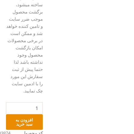
ساخته میشود،
برگشت محصول
موجب ضرر سایت
و تامین کننده خواهد
شد و ممکن است
در برخی محصولات
امکان بازگشت
محصول وجود
نداشته باشد لذا
حتما پیش از ثبت
سفارش این مورد
را با ادمین سایت
چک نمایید.
تابلو
نقاشی
عدد
افزودن به
سبد خرید
کد محصول
A203874