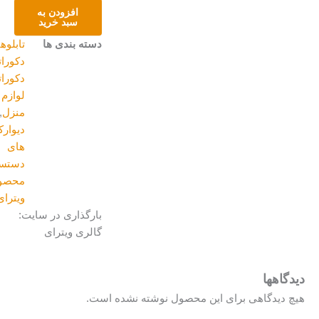
طرح
افزودن به
پروانه
سبد خرید
عدد
دسته بندی ها
تابلوهای
دکوراتیو
,
دکوراتیو و
لوازم
منزل
,
دیوارکوب
های
دستساز
,
محصولات
ویترای
بارگذاری در سایت:
گالری ویترای
یدگاهها
یچ دیدگاهی برای این محصول نوشته نشده است.