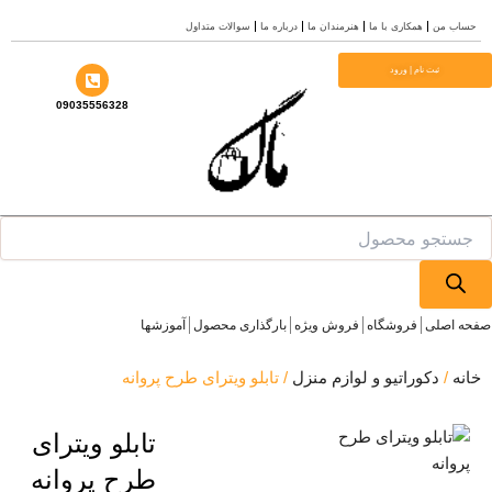
ب من
همکاری با ما
هنرمندان ما
درباره ما
سوالات متداول
ا
ثبت نام | ورود
09035556328
Prod
se
 اصلی
فروشگاه
فروش ویژه
بارگذاری محصول
آموزشها
ه
/
دکوراتیو و لوازم منزل
/ تابلو ویترای طرح پروانه
تابلو ویترای
طرح پروانه