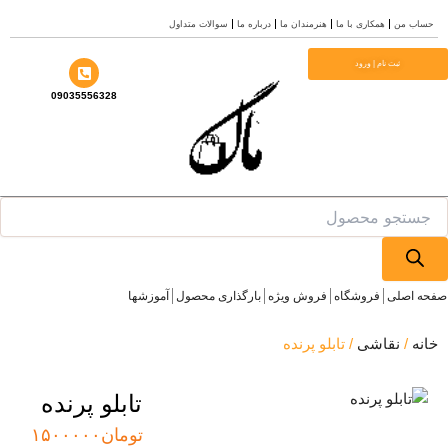
ش
ساب من
همکاری با ما
هنرمندان ما
درباره ما
سوالات متداول
وا
ثبت نام | ورود
09035556328
Produ
sea
ه اصلی
فروشگاه
فروش ویژه
بارگذاری محصول
آموزشها
نه
/
نقاشی
/ تابلو پرنده
تابلو پرنده
تومان
۱۵۰۰۰۰۰