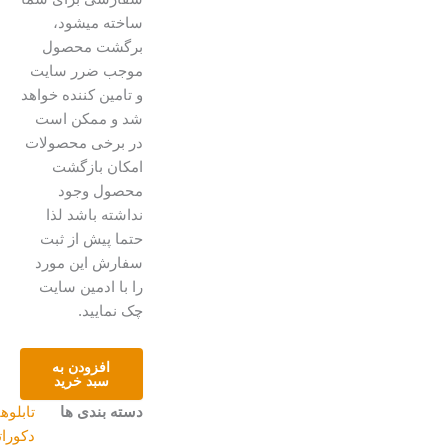
ساخته میشود،
برگشت محصول
موجب ضرر سایت
و تامین کننده خواهد
شد و ممکن است
در برخی محصولات
امکان بازگشت
محصول وجود
نداشته باشد لذا
حتما پیش از ثبت
سفارش این مورد
را با ادمین سایت
چک نمایید.
تابلو
افزودن به
پرنده
سبد خرید
عدد
دسته بندی ها
تابلوهای
دکوراتیو
,