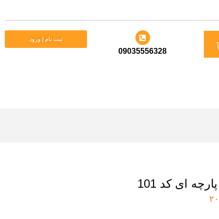
د
ثبت نام | ورود
09035556328
ید
رچه ای کد 101
۲۰