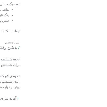
توت بگ دستی کد
نقاشی 
رنگ ثا
جنس پار
ابعاد
:
20*
30
بند : دستی
√
با طرح و ابع
نحوه شستشو :
برای شستشو بگ
نحوه ی اتو کش
اتوی مسقتیم 
بهتره یه پارچه
←
آماده سازی