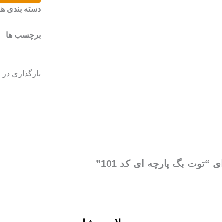
کد
دسته بندی ها
101
عدد
برچسب ها
بارگذاری در 
“توت بگ پارچه ای کد 101”