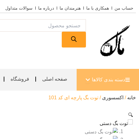
رش
حساب من
همکاری با ما
هنرمندان ما
درباره ما
سوالات متداول
ه
حتوا
Products
search
باز کردن دسته بندی کالاها
صفحه اصلی
فروشگاه
دسته بندی کالاها
خانه
/
اکسسوری
/ توت بگ پارچه ای کد 101
🔍