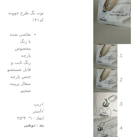
توت بگ طرح جوونه
کد۱۴۱
نقاشی شده
با رنگ
مخصوص
پارچه
رنگ ثابت و
قابل شستشو
جنس پارچه
متقال پرپنبه
ضخیم
√زیپ
√آستر
ابعاد:۱۰*۴۰*۴۵
بند : دوشی