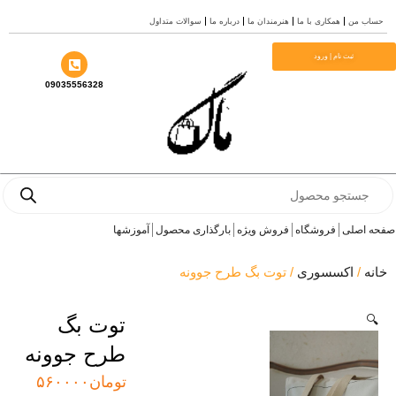
ری با ما
هنرمندان ما
درباره ما
سوالات متداول
ورود
09035556328
وشگاه
فروش ویژه
بارگذاری محصول
آموزشها
وری
/ توت بگ طرح جوونه
توت بگ
طرح جوونه
تومان
۵۶۰۰۰۰