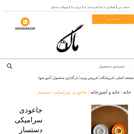
ری با ما
هنرمندان ما
درباره ما
سوالات متداول
ورود
09035556328
وشگاه
فروش ویژه
بارگذاری محصول
آموزشها
و آشپزخانه
/ جاعودی سرامیکی دستساز
جاعودی
سرامیکی
دستساز