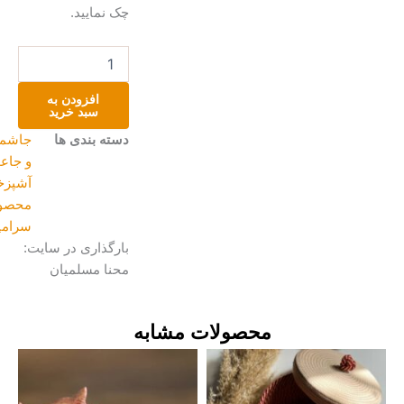
چک نمایید.
جاعودی
سرامیکی
دستساز
افزودن به
عدد
سبد خرید
دسته بندی ها
جاشمعی،شمعدان
و جاعودی
,
خانه و
آشپزخانه
,
محصولات
سرامیکی
بارگذاری در سایت:
محنا مسلمیان
محصولات مشابه
Price
این
range:
محصول
تومان۱۸۰۰۰۰
دارای
through