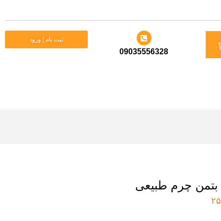
د
ثبت نام | ورود
09035556328
ید
 بتمن چرم طبیعی
۲۵