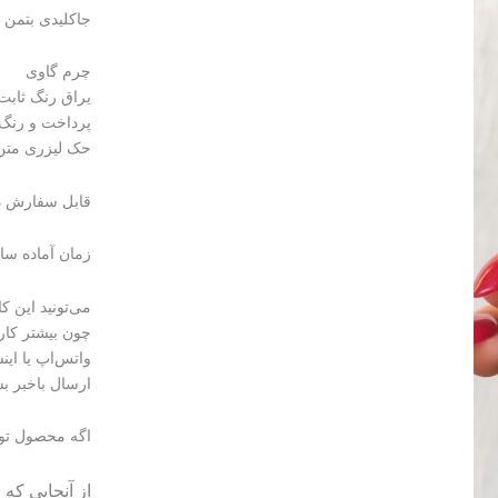
جاکلیدی بتمن
چرم گاوی
یراق رنگ ثابت
پرداخت و رنگ 
حک لیزری متن 
قابل سفارش در
زمان آماده س
می‌تونید این 
چون بیشتر کا
واتس‌اپ یا این
ارسال باخبر بش
اگه محصول تو
از آنجایی که