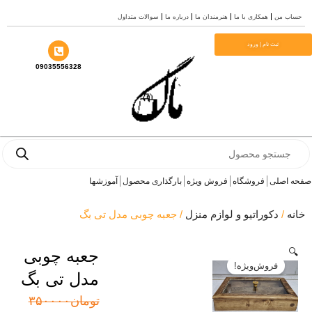
ن
همکاری با ما
هنرمندان ما
درباره ما
سوالات متداول
ثبت نام | ورود
09035556328
P
لی
فروشگاه
فروش ویژه
بارگذاری محصول
آموزشها
دکوراتیو و لوازم منزل
/ جعبه چوبی مدل تی بگ
جعبه چوبی
فروش‌ویژه!
مدل تی بگ
قیمت
قیمت
تومان
۳۵۰۰۰۰