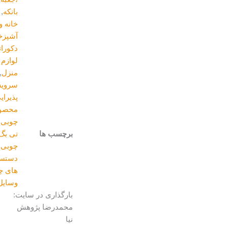
بانکه
,
خانه و
آشپزخانه
,
دکوراتیو و
لوازم
منزل
,
سرویس
پذیرایی
,
محصولات
چوبی
برچسب ها
تی بگ
,
چوبی
,
دستسازه
های چوبی
,
وسایل_چوبی
بارگذاری در سایت:
محمدرضا پژوهش
نیا