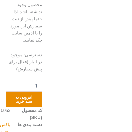
محصول وجود
نداشته باشد لذا
حتما پیش از ثبت
سفارش این مورد
را با ادمین سایت
چک نمایید.
جعبه
دسترسی:
موجود
چوبی
در انبار (فعال برای
مدل
پیش سفارش)
تی
بگ
عدد
افزودن به
سبد خرید
کد محصول
0053
(SKU)
دسته بندی ها
باکس
،جعبه و