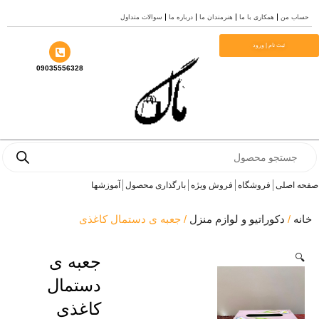
من
همکاری با ما
هنرمندان ما
درباره ما
سوالات متداول
ثبت نام | ورود
09035556328
Pro
s
صلی
فروشگاه
فروش ویژه
بارگذاری محصول
آموزشها
دکوراتیو و لوازم منزل
/ جعبه ی دستمال کاغذی
جعبه ی
دستمال
کاغذی