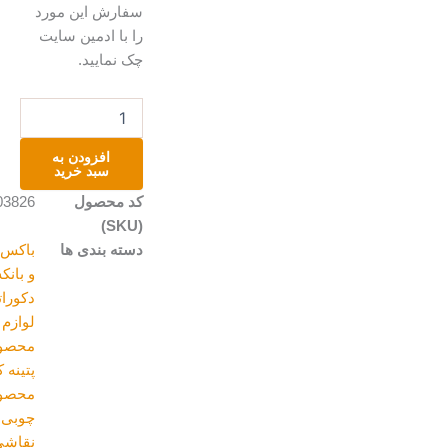
سفارش این مورد
را با ادمین سایت
چک نمایید.
جعبه
ی
دستمال
افزودن به
کاغذی
سبد خرید
عدد
کد محصول
A203826
(SKU)
دسته بندی ها
باکس ،جعبه
و بانکه
,
دکوراتیو و
لوازم منزل
,
محصولات
پتینه کاری
,
محصولات
چوبی
,
نقاشی روی