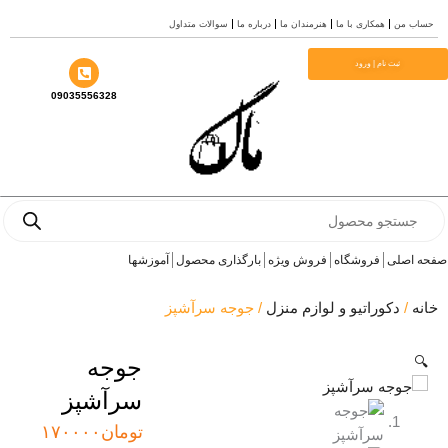
 من
همکاری با ما
هنرمندان ما
درباره ما
سوالات متداول
ثبت نام | ورود
09035556328
Pro
s
اصلی
فروشگاه
فروش ویژه
بارگذاری محصول
آموزشها
/
دکوراتیو و لوازم منزل
/ جوجه سرآشپز
جوجه
سرآشپز
تومان
۱۷۰۰۰۰