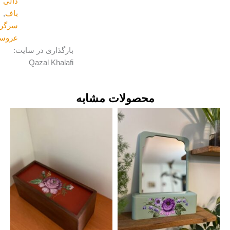
دالی
باف
,
سرگرمی
,
عروسک
بارگذاری در سایت:
Qazal Khalafi
محصولات مشابه