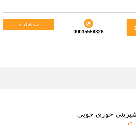
د
ثبت نام | ورود
09035556328
ید
یرینی خوری چوبی
۱۴۰