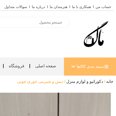
رش
حساب من
همکاری با ما
هنرمندان ما
درباره ما
سوالات متداول
ه
حتوا
Products
search
باز کردن دسته بندی کالاها
صفحه اصلی
فروشگاه
دسته بندی کالاها
خانه
/
دکوراتیو و لوازم منزل
/ دیس و شیرینی خوری چوبی