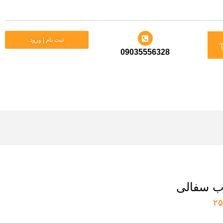
د
ثبت نام | ورود
09035556328
ید
وب سفالی
۲۵