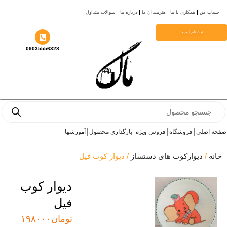
درباره ما
سوالات متداول
09035556328
بارگذاری محصول
آموزشها
ز
/ دیوار کوب فیل
دیوار کوب
فیل
تومان
۱۹۸۰۰۰