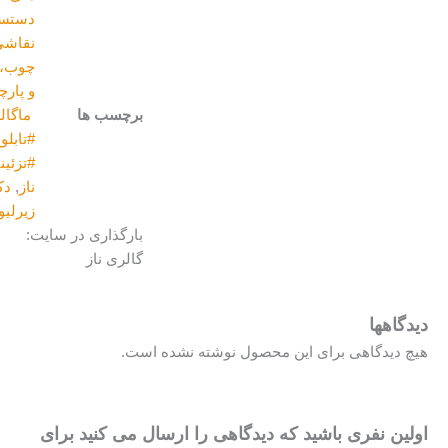
دستساز
,
نقاشی روی
چوب،سفال
و پارچه
برچسب ها
ماگالری
,
#تابلو_دکوراتیو#اکرولیک#ماگالری
,
#تزئینی
,
آکریلیک
,
اکسسوری
,
برند
ناز
,
دکوراتیو
,
دکوری
,
دیوارکوب
,
زیرلیوانی
,
سفالی
بارگذاری در سایت:
گالری ناز
حصول نوشته نشده است.
دیدگاهی را ارسال می کنید برای