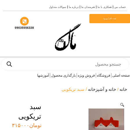
 من
همکاری با ما
هنرمندان ما
درباره ما
سوالات متداول
ثبت نام | ورود
09035556328
Pro
s
اصلی
فروشگاه
فروش ویژه
بارگذاری محصول
آموزشها
/
خانه و آشپزخانه
/ سبد تریکویی
سبد
تریکویی
تومان
۳۱۵۰۰۰