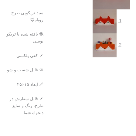
سبد تریکویی طرح
روباه🦊
🧶 بافته شده با تریکو
بوبینی
📌 کفی پلکسی
🧼 قابل شست و شو
📏 ابعاد ۱۵×۲۵
📌 قابل سفارش در
طرح، رنگ و سایز
دلخواه شما.