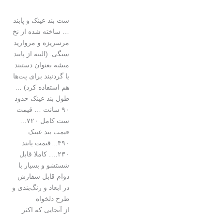
ست بند عینک و پابند
… ساخته شده از نخ
مرسریزه و مروارید
سنگی. (البته از پابند
میشه بعنوان دستبند
یا گردنبند برای پت‌ها
هم استفاده کرد) …
طول بند عینک حدود
۹۰ سانت ‌… قیمت
ست کامل ۷۲۰…
قیمت بند عینک
۴۹۰…قیمت پابند
۲۳۰…. کاملا قابل
شستشو و بسیار با
دوام قابل سفارش
در ابعاد و رنگ‌بندی و
طرح دلخواه
از آنجایی که اکثر