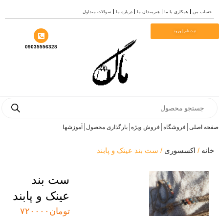
 من
همکاری با ما
هنرمندان ما
درباره ما
سوالات متداول
ثبت نام | ورود
09035556328
Pro
s
اصلی
فروشگاه
فروش ویژه
بارگذاری محصول
آموزشها
/
اکسسوری
/ ست بند عینک و پابند
ست بند
عینک و پابند
تومان
۷۲۰۰۰۰