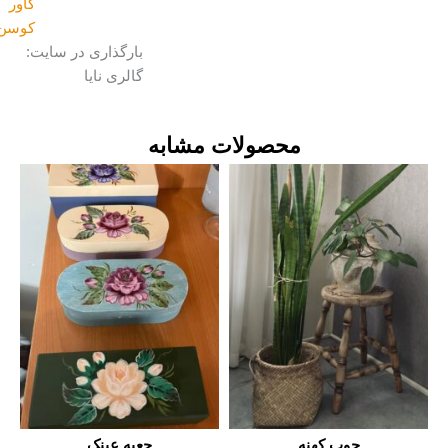
کاور
کوسن
بارگذاری در سایت:
گالری نایا
محصولات مشابه
چوب کهنه
جعبه عینک