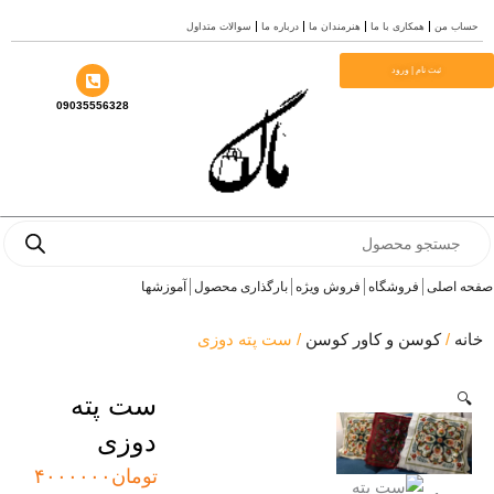
سوالات متداول
درباره ما
هنرمندان ما
همکاری با ما
حساب
م
ثبت نام | ورود
09035556328
Prod
se
آموزشها
بارگذاری محصول
فروش ویژه
فروشگاه
صفحه 
/ ست پته دوزی
کوسن و کاور کوسن
/
خ
ست پته

دوزی
۴۰۰۰۰۰۰
تومان