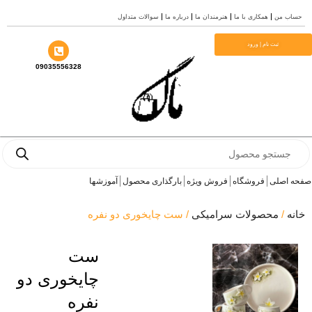
 من
همکاری با ما
هنرمندان ما
درباره ما
سوالات متداول
ثبت نام | ورود
09035556328
Pro
s
اصلی
فروشگاه
فروش ویژه
بارگذاری محصول
آموزشها
/
محصولات سرامیکی
/ ست چایخوری دو نفره
ست
چایخوری دو
نفره