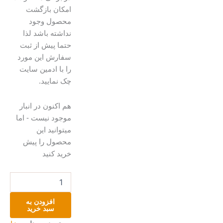
امکان بازگشت
محصول وجود
نداشته باشد لذا
حتما پیش از ثبت
سفارش این مورد
را با ادمین سایت
چک نمایید.
ست
هم اکنون در انبار
چایخوری
موجود نیست - اما
دو
میتوانید این
نفره
محصول را پیش
عدد
خرید کنید
افزودن به
سبد خرید