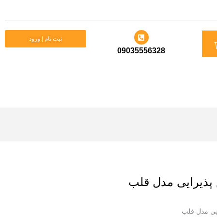
د
ثبت نام | ورود
09035556328
ید
ذیرایی مدل قلب
ی مدل قلب