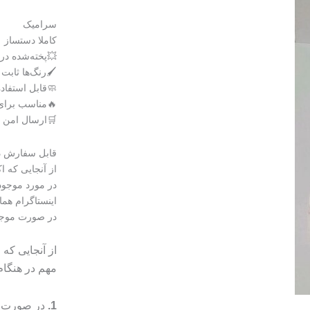
سرامیک
کاملا دستساز
💥پخته‌شده در دمای ۰
🖌رنگ‌ها ثابت
🧼قابل استفاد
🔥مناسب برای
🛒ارسال امن و
قابل سفارش در
از آنجایی که 
در مورد موجود
اینستاگرام هما
در صورت موجود نبودن 
از آنجایی که
مهم در هنگا
1.
در صورت م