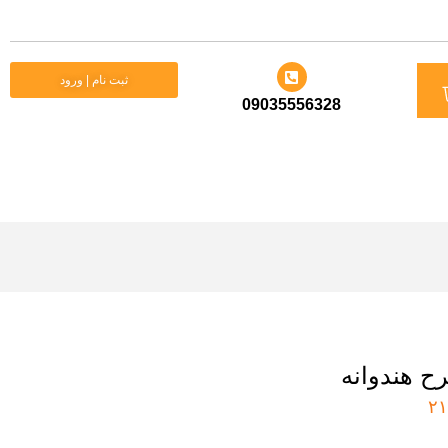
د
ثبت نام | ورود
09035556328
ید
ح هندوانه
۲۱