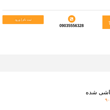
د
ثبت نام | ورود
09035556328
ید
اشی شده
۹۰