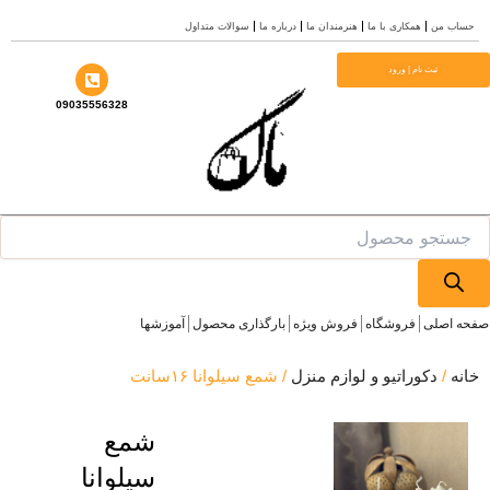
من
همکاری با ما
هنرمندان ما
درباره ما
سوالات متداول
ثبت نام | ورود
09035556328
Pr
صلی
فروشگاه
فروش ویژه
بارگذاری محصول
آموزشها
دکوراتیو و لوازم منزل
/ شمع سیلوانا ۱۶سانت
شمع
سیلوانا