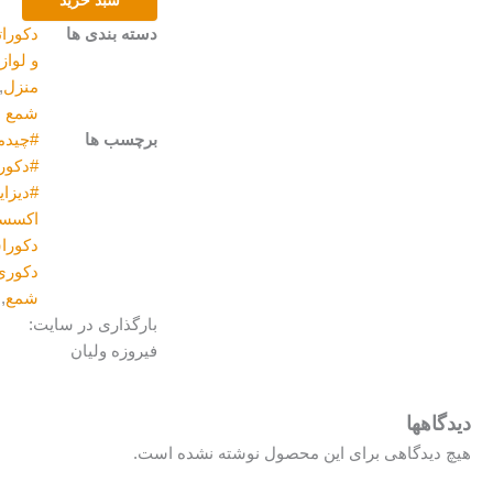
دسته بندی ها
دکوراتیو
و لوازم
منزل
,
شمع
برچسب ها
#چیدمان
,
#دکوریجات
,
#دیزاین
,
اکسسوری
,
دکوراسیون
,
دکوری
,
شمع
,
هدیه
بارگذاری در سایت:
فیروزه ولیان
گاهها
 دیدگاهی برای این محصول نوشته نشده است.