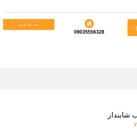
د
ثبت نام | ورود
09035556328
ید
 شایندار
۷