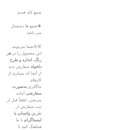
شمع كله قندى
🍀شمع ها دستساز
می باشد
🌸🌼شما می‌تونید
این محصول را در
هر
رنگ، اندازه و طرح
دلخواه
سفارش بدید.
از آنجا که بسیاری از
کارهای
ماگالری
به‌صورت
سفارشی
آماده
می‌شن، لطفاً قبل از
ثبت سفارش از
طریق
واتساپ یا
اینستاگرام
با ما
هماهنگ کنید تا