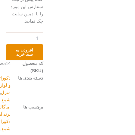
سفارش این مورد
را با ادمین سایت
چک نمایید.
شمع
كله
قندى
افزودن به
عدد
سبد خرید
کد محصول
Ava14
(SKU)
دسته بندی ها
دکوراتیو
و لوازم
منزل
,
شمع
برچسب ها
ماگالری
,
برند آوارتا
,
دکوراتیو
,
شمع
,
شمع-