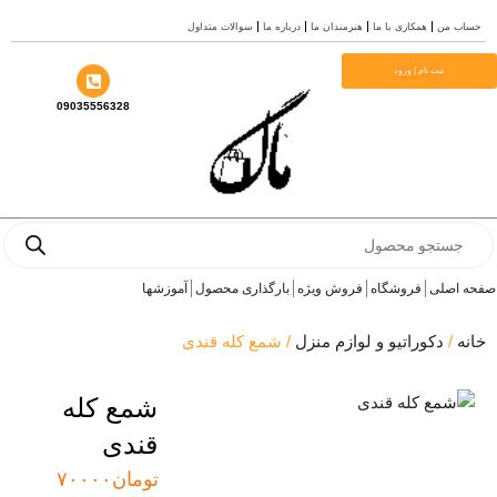
من
همکاری با ما
هنرمندان ما
درباره ما
سوالات متداول
ثبت نام | ورود
09035556328
Pr
صلی
فروشگاه
فروش ویژه
بارگذاری محصول
آموزشها
دکوراتیو و لوازم منزل
/ شمع كله قندى
شمع كله
قندى
تومان
۷۰۰۰۰