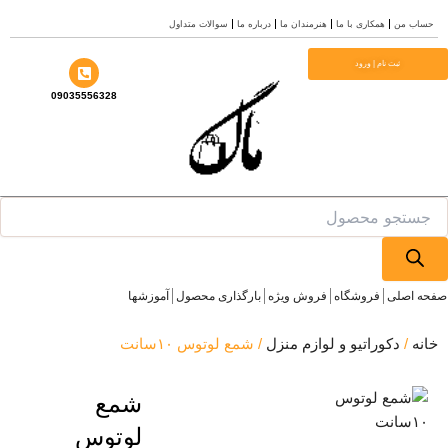
من
همکاری با ما
هنرمندان ما
درباره ما
سوالات متداول
ثبت نام | ورود
09035556328
Pr
صلی
فروشگاه
فروش ویژه
بارگذاری محصول
آموزشها
دکوراتیو و لوازم منزل
/ شمع لوتوس ۱۰سانت
شمع
لوتوس