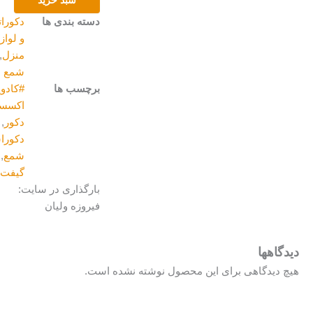
دسته بندی ها
دکوراتیو
و لوازم
منزل
,
شمع
برچسب ها
#کادویی
,
اکسسوری
,
دکور
,
دکوراسیون
,
شمع
,
کادو
,
گیفت
,
هدیه
بارگذاری در سایت:
فیروزه ولیان
گاهها
 دیدگاهی برای این محصول نوشته نشده است.