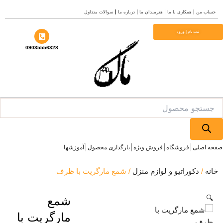
همکاری با ما
هنرمندان ما
درباره ما
سوالات متداول
نام | ورود
09035556328
فروشگاه
فروش ویژه
بارگذاری محصول
آموزشها
وراتیو و لوازم منزل
/ شمع مارگریت با ظرف
شمع
مارگریت با