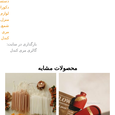
دستسازه
,
دکوراتیو و
لوازم
منزل
,
شمع
,
مری
کندل
بارگذاری در سایت:
گالری مری کندل
محصولات مشابه