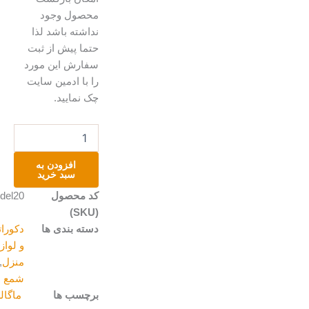
محصول وجود
نداشته باشد لذا
حتما پیش از ثبت
سفارش این مورد
را با ادمین سایت
چک نمایید.
شمع
مارگریت
با
افزودن به
ظرف
سبد خرید
عدد
کد محصول
Marycandel20
(SKU)
دسته بندی ها
دکوراتیو
و لوازم
منزل
,
شمع
برچسب ها
ماگالری
,