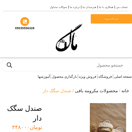
من
همکاری با ما
هنرمندان ما
درباره ما
سوالات متداول
ثبت نام | ورود
09035556328
Pr
صلی
فروشگاه
فروش ویژه
بارگذاری محصول
آموزشها
محصولات مکرومه بافی
/ صندل سگک دار
صندل سگک
دار
تومان
۳۴۸۰۰۰