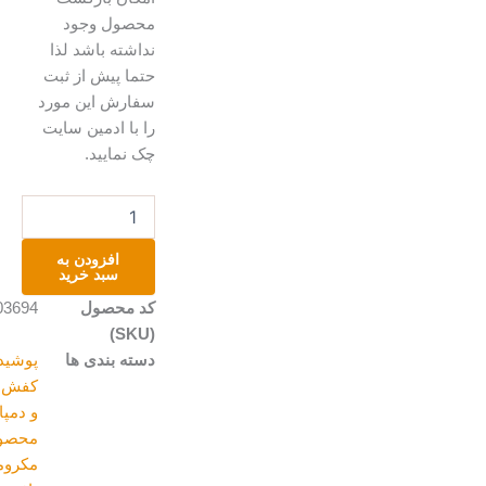
محصول وجود
نداشته باشد لذا
حتما پیش از ثبت
سفارش این مورد
را با ادمین سایت
چک نمایید.
صندل
سگک
دار
افزودن به
عدد
سبد خرید
کد محصول
A203694
(SKU)
دسته بندی ها
پوشیدنی
,
کفش،صندل
و دمپایی
,
محصولات
مکرومه