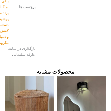
بافی
برچسب ها
ماگالری
,
برند ملک
,
پوشیدنی
,
دستسازه
,
کفش،صندل
و دمپایی
,
مکرومه
بارگذاری در سایت:
عارفه سلیمانی
محصولات مشابه