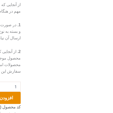
از آنجایی که
مهم در هنگا
1.
در صورت م
و بسته به ن
ارسال آن نیا
2.
از آنجایی
محصول موجب 
محصولات امک
سفارش این مو
عروسک
بافتنی
عدد
افزودن 
کد محصول (SKU)