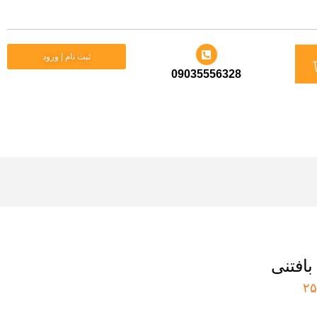
د
ثبت نام | ورود
09035556328
ید
افتنی
۲۵