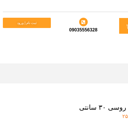
د
ثبت نام | ورود
09035556328
ید
 ۳۰ سانتی
۲۵