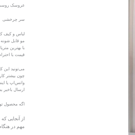
عروسک روسی ۳۰ سان
سر چرخشی
لباس و کیف ک
مو قابل شونه
با بهترین متریا
قیمت با احترام ۲۵۰ دونه 
می‌تونید این 
چون بیشتر کا
واتس‌اپ یا این
ارسال باخبر بش
اگه محصول تو
از آنجایی که
مهم در هنگا