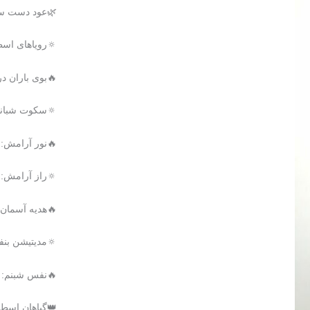
🌿عود دست س
🔅رویاهای اس
🔥بوی باران در
🔅سکوت شبانه
🔥نور آرامش: 
🔅راز آرامش:
🔥هدیه آسمان 
🔅مدیتیشن بنف
🔥نفس شبنم: 
👑گیاهان اسط