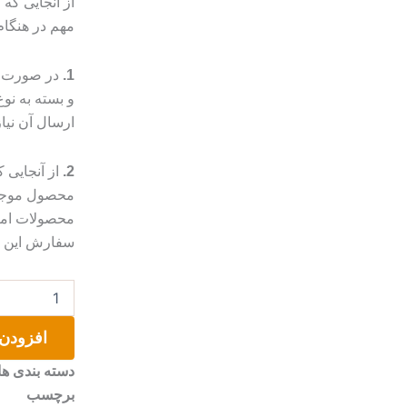
از آنجایی که
مهم در هنگا
1.
در صورت م
و بسته به ن
ارسال آن نیا
2.
از آنجایی
محصول موجب 
محصولات امک
سفارش این مو
عود
دست
ساز
افزودن 
اسطوخودوس
عدد
دسته بندی ها
برچسب