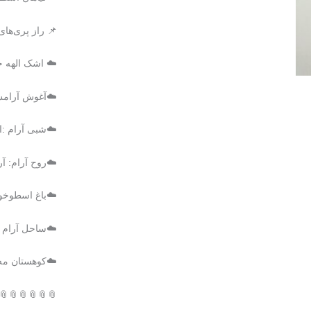
📌 راز پری‌های
☁️ اشک الهه خ
☁️آغوش آرامش
☁️شبی آرام :
☁️روح آرام: آ
☁️باغ اسطوخو
☁️ساحل آرام :
☁️کوهستان مه 
📎📎📎📎📎📎