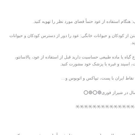
 هنگام استفاده از عود حتماً فضای مورد نظر را تهویه کنید.
تن از کودکان و حیوانات خانگی: عود را دور از دسترس کودکان و حیوانات
د.
ع گیاه یا ماده طبیعی حساسیت دارید قبل از استفاده از عود، پالاسانتو،
، اسپند و غیره با پزشک خود مشورت کنید.
 نقاط ایران با پست، تیپاکس و اتوبوس و…
ل در شیراز فوری🔴⭕🔴⭕
🪅🪅🪅🪅🪅🪅🪅🪅🪅🪅🪅🪅🪅🪅