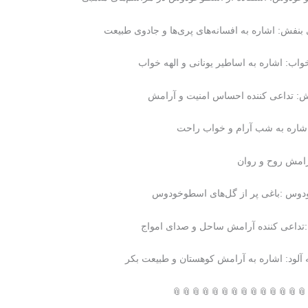
 بنفش: اشاره به افسانه‌های پری‌ها و جادوی طبیعت
واب: اشاره به اساطیر یونانی و الهه خواب
: تداعی کننده احساس امنیت و آرامش
اشاره به شب آرام و خواب راحت
رامش روح و روان
دوس :باغی پر از گل‌های اسطوخودوس
تداعی کننده آرامش ساحل و صدای امواج
آلود: اشاره به آرامش کوهستان و طبیعت بکر
📎📎📎📎📎📎📎📎📎📎📎📎📎📎