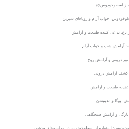
تومان۱۳۰۰۰۰
تومان۱۰۰۰۰۰.
از اسطوخودوس🌿
بود.
طوخودوس: خواب آرام و رویاهای شیرین
 باغ: تداعی کننده طبیعت و آرامش
: آرامش شب و خواب آرام
نور درونی و آرامش روح
 کشف آرامش درونی
:هدیه طبیعت و آرامش
ش :یوگا و مدیتیشن
تازگی و آرامش صبحگاهی
وخودوس: استفاده از اسطوخودوس در مراسم‌های مذهبی