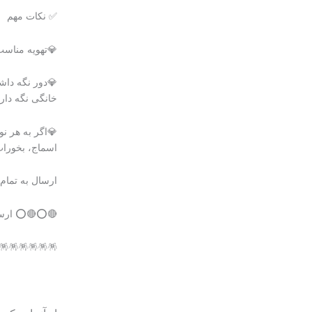
✅ نکات مهم
💎تهویه مناسب:
💎دور نگه داش
خانگی نگه داری
💎اگر به هر نو
اسماج، بخورات
ارسال به تمام
🔴⭕🔴⭕ ارسا
🪅🪅🪅🪅🪅🪅