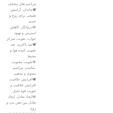
مراسم های مختلف
🕊️چاندان: آرامش
طبیعی برای روح و
جسم
💎درمانگر: کاهش
استرس و بهبود
خواب، تقویت تمرکز
🕊️ضد باکتری: ضد
عفونی کننده هوا و
محیط
💎تقویت معنویت
:مناسب مراسم
معنوی و مذهبی
🕊️افزایش خلاقیت:
افزایش خلاقیت و
تقویت قوه تخیل
💎ايجاد تعادل: ايجاد
تعادل بین ذهن بدن و
روح