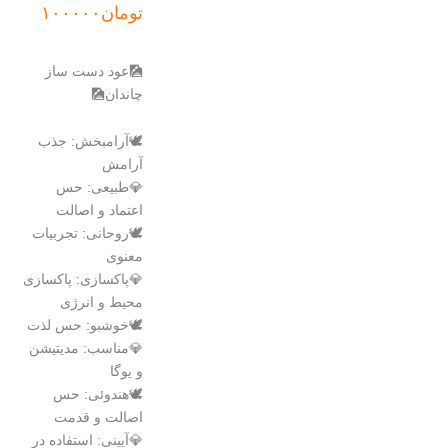
اصلی:
فعلی:
تومان
۱۰۰۰۰۰
تومان۱۳۰۰۰۰
تومان۱۰۰۰۰۰.
بود.
🎑عود دست ساز
چاندان🎑
🕊️آرامبخش: جذب
آرامش
💎طبیعی: حس
اعتماد و اصالت
🕊️روحانی: تجربیات
معنوی
💎پاکسازی: پاکسازی
محیط و انرژی
🕊️خوشبو: حس لذت
💎مناسب: مدیتیشن
و یوگا
🕊️هندوئی: حس
اصالت و قدمت
💎آیینی: استفاده در