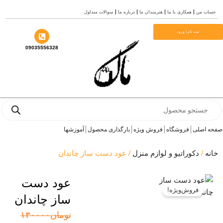
 من
همکاری با ما
هنرمندان ما
درباره ما
سوالات متداول
ثبت نام | ورود
09035556328
Pro
s
صلی
فروشگاه
فروش ویژه
بارگذاری محصول
آموزشها
/
دکوراتیو و لوازم منزل
/ عود دست ساز چاندان
عود دست
فروش‌ویژه!
ساز چاندان
قیمت
قیمت
تومان
۱۳۰۰۰۰