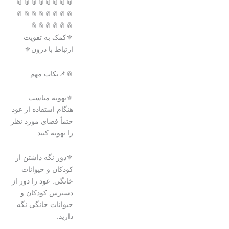
📎📎📎📎📎📎📎📎
📎📎📎📎📎📎📎📎
📎📎📎📎📎📎
⚜️کمک به تقویت
ارتباط با درون⚜️
📎📌نکات مهم
⚜️تهویه مناسب:
هنگام استفاده از عود
حتماً فضای مورد نظر
را تهویه کنید.
⚜️دور نگه داشتن از
کودکان و حیوانات
خانگی: عود را دور از
دسترس کودکان و
حیوانات خانگی نگه
دارید.